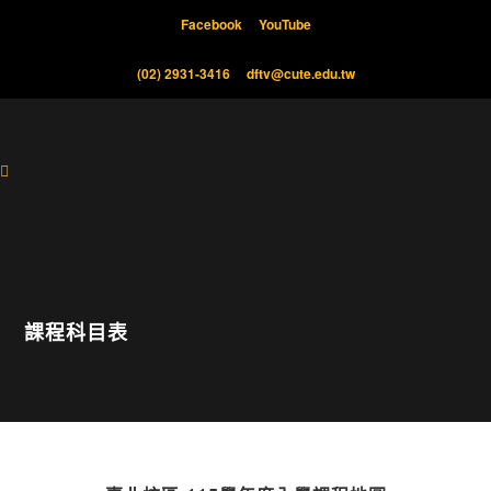
Facebook
YouTube
(02) 2931-3416
dftv@cute.edu.tw
課程科目表