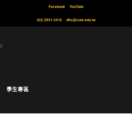
Facebook
YouTube
(02) 2931-3416
dftv@cute.edu.tw
學生專區