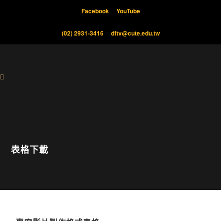
Facebook
YouTube
(02) 2931-3416
dftv@cute.edu.tw
表格下載