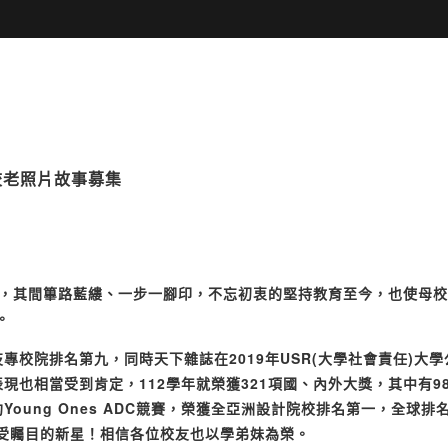
學校老照片故事募集
，其間篳路藍縷、一步一腳印，不忘初衷的堅持教育至今，也使母校
。
技專校院排名第九，同時天下雜誌在
2019
年
USR(
大學社會責任
)
大學
表現也相當受到肯定，
112
學年就榮獲
321
項國、內外大獎，其中有
9
約
Young Ones ADC
競賽，榮獲全亞洲設計院校排名第一，全球排
受矚目的新星！相信各位校友也以學弟妹為榮。