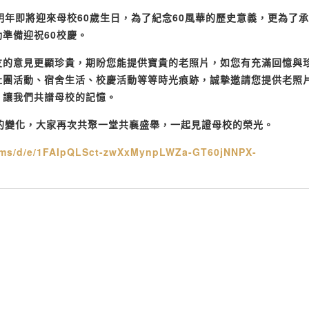
明年即將迎來母校
60
歲生日，為了紀念
60
風華的歷史意義，更為了承
動準備迎祝
60
校慶。
友的意見更顯珍貴，期盼您能提供寶貴的老照片，如您有充滿回憶與
社團活動、宿舍生活、校慶活動等等時光痕跡，誠摯邀請您提供老照
，讓我們共譜母校的記憶。
的變化，大家再次共聚一堂共襄盛舉，一起見證母校的榮光。
rms/d/e/1FAIpQLSct-zwXxMynpLWZa-GT60jNNPX-