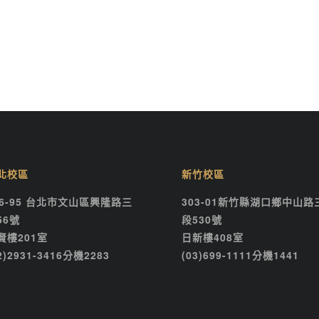
北校區
新竹校區
16-95 台北市文山區興隆路三
303-01新竹縣湖口鄉中山路
56號
段530號
賢樓201室
日新樓408室
2)2931-3416分機2283
(03)699-1111分機1441