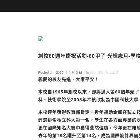
創校60週年慶祝活動-60甲子 光輝歲月-
Posted on
2025 年 1 月 3 日
in
最新消息
,
系上公告
親愛的校友先進，大家平安！
本校自
1965
年創校以來，即將邁入第
60
個年頭了
科、技術學院至
2005
年奉核改制為中國科技大學
本校連年獲得教育部肯定，近年補助金額在私立
評選排名私立科大第一名，學生在各方面專業的
更在國際知名大賽中獲得斐然佳績，今年更在紐
去年的第
18
名躍升至第
14
名，成為國際設計界備