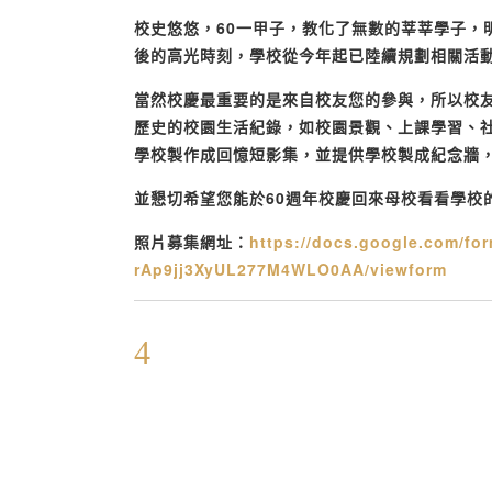
校史悠悠，
60
一甲子，教化了無數的莘莘學子，
後的高光時刻，學校從今年起已陸續規劃相關活
當然校慶最重要的是來自校友您的參與，所以校
歷史的校園生活紀錄，如校園景觀、上課學習、
學校製作成回憶短影集，並提供學校製成紀念牆
並懇切希望您能於
60
週年校慶回來母校看看學校
照片募集網址：
https://
docs.google.com/fo
rAp9jj3XyUL277M4WLO0AA/viewform