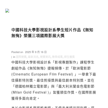
中國科技大學影視設計系學生短片作品《無知
無悔》榮獲三項國際影展大獎
Posted on
2025 年 9 月 16 日
in
國際競賽
,
最新消息
,
競賽資訊
,
教學成果
,
師生獲獎
中國科技大學影視設計系「影視專題製作」課程學生
劇組作品《無知無悔》捷報頻傳，於「歐洲電影節
(Cinematic European Film Festival)
」一舉拿下最
佳攝影特別獎、最佳剪接獎與最佳劇本特別獎，並在
「德國柏林獨立電影節」與「義大利米蘭金色電影節
(Milan Gold Festival )
」皆獲頒佳作獎，在國際影展
獲得多面向肯定。
本片由影視系廖振凱老師、王偉丞老師共同指導，得