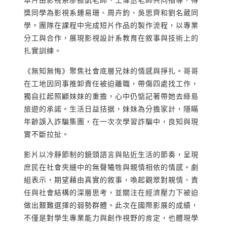
獎同學為影視系鍾易珊、周卉鈞、吳思齊和劉名葳同
學。團隊在課程中完成短片作品的製作流程，以專業
分工與合作，展現影視設計系教育在敘事與技術上的
扎實訓練。
《無知無悔》聚焦社會底層兄妹的情感與掙扎。哥哥
在工地因同事推卸責任被迫離職，帶傷四處找工作，
獨自扛起照顧妹妹的重擔，心中仍惦記著帶她去綠島
旅遊的承諾。生活日益拮据，妹妹為分擔家計，隱瞞
年齡誤入詐騙集團，在一次次學習詐騙中，良知與現
實不斷拉扯。
影片以冷靜節制的鏡頭語言與貼近生活的節奏，呈現
庶民在社會夾縫中的無聲犧牲與親情相依的情感。劇
組表示，期望藉由真實的敘事，喚起觀眾對親情、責
任與社會結構的深層思考，並關注在經濟壓力下被迫
做出艱難選擇的弱勢群體。此次在國際影展的成績，
不僅是對學生專業能力與創作視野的肯定，也體現學