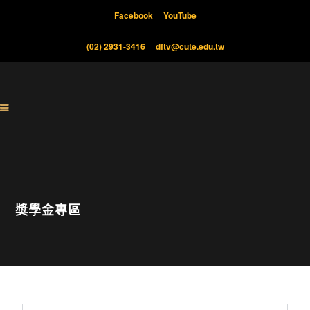
Facebook
YouTube
(02) 2931-3416
dftv@cute.edu.tw
獎學金專區