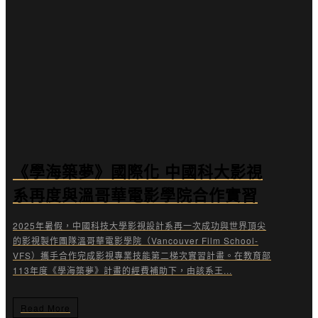
《學海築夢》國際化 中國科大影視
系再度與溫哥華電影學院合作實習
2025年暑假，中國科技大學影視設計系再一次成功與世界頂尖
的影視製作團隊溫哥華電影學院（Vancouver Film School-
VFS）攜手合作完成影視專業技能第二梯次實習計畫。在教育部
113年度《學海築夢》計畫的經費補助下，由該系王...
Read More