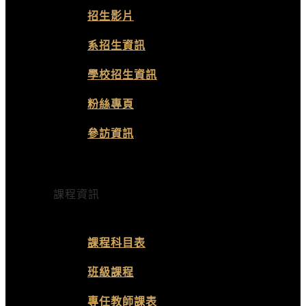
招生影片
系招生資訊
學校招生資訊
粉絲專頁
參訪資訊
課程資訊
課程科目表
班級課程
專任教師課表