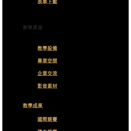
表單下載
教學資源
教學設備
專業空間
企業交流
影音素材
教學成果
國際競賽