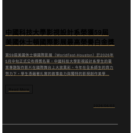
中國科技大學影視設計系榮獲59屆
美國休士頓國際影展最高榮譽白金獎
第59屆美國休士頓國際影展（WorldFest-Houston）於2026年
5月中旬正式公布得獎名單，中國科技大學影視設計系學生的畢
業專題製作影片在國際舞台上大放異彩。今年在全系師生的齊力
努力下，學生憑藉著扎實的敘事能力與獨特的影視創作美學...
Read More
2026/06/03