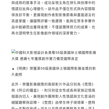
與成熟的敘事手法，成功呈現主角在掙扎與抉擇中的
情感拉扯與心理變化。該作品不僅在形式與內容間取
得良好平衡，更展現創作者對影像節奏與畫面語言的
高度掌握，讓國際評審一致讚賞。能夠在眾多參賽作
品中脫穎而出獲得金獎，不僅是團隊努力的成果，也
再次證明學生在影像創作領域的深厚實力。
▲《明牌》榮獲第58屆美國休士頓國際影展金獎的影
片劇照
此外，榮獲影展銀獎的兩部影片作品分別為《霓霓》
與《阿公的鐵盒》，則分別從女性成長與家族記憶兩
個面向切入，展現創作團隊對人性情感與文化意涵的
細膩觀察與詮釋。《霓霓》由學生林子瑛領軍，歷時
近一年製作完成。該片以女性成長歷程為主題，深入