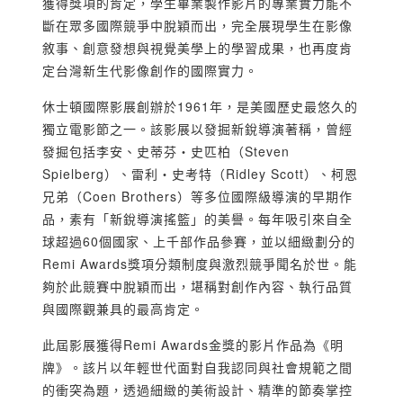
獲得獎項的肯定，學生畢業製作影片的專業實力能不
斷在眾多國際競爭中脫穎而出，完全展現學生在影像
敘事、創意發想與視覺美學上的學習成果，也再度肯
定台灣新生代影像創作的國際實力。
休士頓國際影展創辦於1961年，是美國歷史最悠久的
獨立電影節之一。該影展以發掘新銳導演著稱，曾經
發掘包括李安、史蒂芬・史匹柏（Steven
Spielberg）、雷利・史考特（Ridley Scott）、柯恩
兄弟（Coen Brothers）等多位國際級導演的早期作
品，素有「新銳導演搖籃」的美譽。每年吸引來自全
球超過60個國家、上千部作品參賽，並以細緻劃分的
Remi Awards獎項分類制度與激烈競爭聞名於世。能
夠於此競賽中脫穎而出，堪稱對創作內容、執行品質
與國際觀兼具的最高肯定。
此屆影展獲得Remi Awards金獎的影片作品為《明
牌》。該片以年輕世代面對自我認同與社會規範之間
的衝突為題，透過細緻的美術設計、精準的節奏掌控