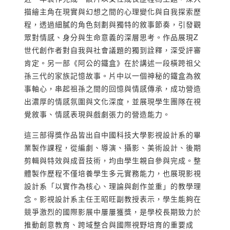
描繪主角在現實與幻想之間的心理變化與自我探索歷
程，透過細膩的角色刻劃與獨特的敘事節奏，引發觀
眾對情感、身分與生命意義的深層思考。作品展現Z
世代創作者對自我與社會議題的獨到詮釋，深受評審
肯定。另一部《阿公的鐵盒》在於講述一段橫跨祖父
孫三代的家族記憶故事。片中以一個神秘的鐵盒為敘
事軸心，串起祖孫之間的回憶與情感傳承，成功營造
出濃厚的情感氛圍與文化深度，並展現學生團隊在視
覺敘事、情感表現與戲劇張力的營造能力。
這三部得獎作品皆出自中國科技大學影視設計系的畢
業製作課程，從編劇、導演、攝影、美術設計、後期
剪輯與特效與成音技術，均由學生親自參與完成。整
體製作歷程不僅培養學生多元實務能力，也展現影視
設計系「以實作為核心、理論與創作並重」的教學理
念。影視設計系主任王昭旺副教授表示，學生能夠在
競爭激烈的國際影展中屢屢獲獎，是學校長期致力於
推動創意教育、跨域整合與國際視野培育的重要成