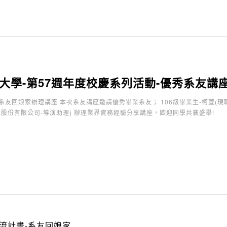
大學-第57週年度校慶系列活動-優秀系友講
友回娘家辦理講座 本次系友講座邀請優秀畢業系友； 106級畢業生-柯萱(現職
意股份有限公司-導演助理) 辦理業界實務經驗分享講座，歡迎同學共襄盛舉!
流計畫-系友回娘家