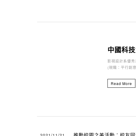
中國科技
影視設計系優秀系
(現職：平行創
Read More
推動校園之美活動：校友回
2021/11/21