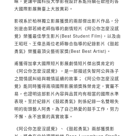
睞，更讓中國科技大學影視設計系能持續在歐陸的各
大國際影展舞臺上大放異彩。
影視系於柏林獨立影展獲獎的兩部傑出影片作品，分
別是由郭若綺老師指導的劇情短片《阿公你怎麼沒感
覺》榮獲最佳學生影片(Best Student Film)，以及由
王昭旺、王偉丞兩位老師聯合指導的紀錄影片《鼓起
勇氣》榮獲最頂尖藝術家獎(Best Best Artist)。
甫獲得加拿大國際短片影展劇情短片傑出獎肯定的
《阿公你怎麼沒感覺》，是一部描述失智阿公與孫子
之間情感糾結與親情延續的故事；《阿公你怎麼沒感
覺》能同時獲得兩項國際影展頒獎殊榮肯定，實屬不
易，也證明這部影片內容與品質均有相當的國際水準
表現。至於紀錄片《鼓起勇氣》則係紀錄一名雙眼失
明的街頭藝人阿勇，為了自己熱愛的鼓手工作，努力
不懈、永不放棄的真實故事。
《阿公你怎麼沒感覺》、《鼓起勇氣》兩部獲獎影