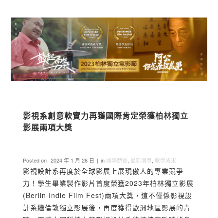
影視系創意軟實力再獲國際肯定榮獲柏林獨立
影展兩項大獎
Posted on
2024 年 1 月 26 日
in
國際競賽
,
最新消息
,
教學成果
影視設計系再度於全球影展上展現傲人的專業競爭
力！學生畢業製作影片首度榮獲2023年柏林獨立影展
(Berlin Indie Film Fest)兩項大獎，這不僅係影視設
計系繼倫敦獨立影展後，再度獲得歐洲地區影展的青