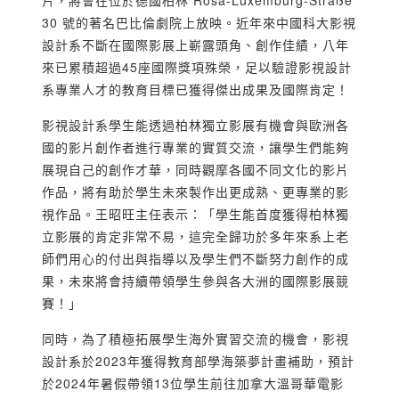
片，將會在位於德國柏林 Rosa-Luxemburg-Straße
30 號的著名巴比倫劇院上放映。近年來中國科大影視
設計系不斷在國際影展上嶄露頭角、創作佳績，八年
來已累積超過45座國際獎項殊榮，足以驗證影視設計
系專業人才的教育目標已獲得傑出成果及國際肯定！
影視設計系學生能透過柏林獨立影展有機會與歐洲各
國的影片創作者進行專業的實質交流，讓學生們能夠
展現自己的創作才華，同時觀摩各國不同文化的影片
作品，將有助於學生未來製作出更成熟、更專業的影
視作品。王昭旺主任表示：「學生能首度獲得柏林獨
立影展的肯定非常不易，這完全歸功於多年來系上老
師們用心的付出與指導以及學生們不斷努力創作的成
果，未來將會持續帶領學生參與各大洲的國際影展競
賽！」
同時，為了積極拓展學生海外實習交流的機會，影視
設計系於2023年獲得教育部學海築夢計畫補助，預計
於2024年暑假帶領13位學生前往加拿大溫哥華電影