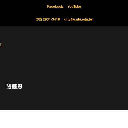
Facebook
YouTube
(02) 2931-3416
dftv@cute.edu.tw
張庭恩