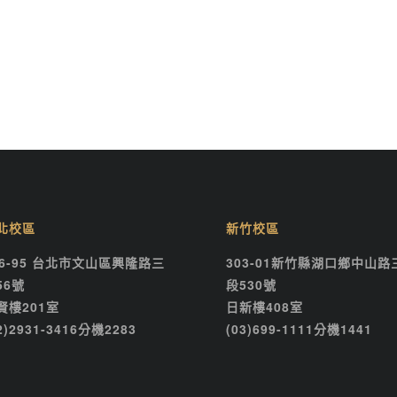
北校區
新竹校區
16-95 台北市文山區興隆路三
303-01新竹縣湖口鄉中山路
56號
段530號
賢樓201室
日新樓408室
2)2931-3416分機2283
(03)699-1111分機1441