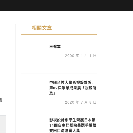
相關文章
王傢軍
2000 年 1 月 1 日
中國科技大學影視設計系-
第02屆畢業成果展「視線所
及」
班
2020 年 7 月 8 日
影視設計系學生榮獲日本第
14回自主怪獸映畫選手權競
賽田口清隆賞大獎