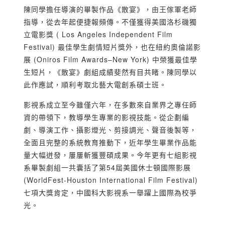
陳同學擔任導演的畢製作品《散宴》，由王傢軍老師
指導，從去年起便捷報頻傳。不僅獲得美國洛杉磯獨
立電影獎 ( Los Angeles Independent Film
Festival) 最佳學生劇情短片獎外，也在紐約奧倫諾影
展 (Oniros Film Awards–New York) 中榮獲最佳學
生短片，《散宴》劇組成績斐然有目共睹。陳同學以
此作應試，順利考取北藝大電創系碩士班。
影視系成立至今雖僅六年，在多數來自業界之專任師
資的帶領下，教導學生專業的影視技能。從企劃編
劇、導演工作、攝影燈光、剪接調光、聲音後製等，
全面且完整的系統教育推動下，近年學生畢業作品能
量大幅迸發，屢屢斬獲豐碩成果。今年更有七組影視
系畢製劇組一共囊括了第54屆美國休士頓國際影展
(WorldFest-Houston International Film Festival)
七項大獎肯定，中國科大影視系一舉躍上國際為校爭
光。