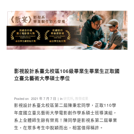
影視設計系臺北校區106級畢業生畢業生正取國
立臺北藝術大學碩士學位
Posted on
2021 年 7 月 7 日
in
研究所
,
教學成果
影視設計系臺北校區第二屆陳秉宏同學，正取110學
年度國立臺北藝術大學電影創作學系碩士班導演組，
系上全體師生餘有榮焉！陳同學是影視系第二屆畢業
生，在眾多考生中脫穎而出，相當值得稱許。