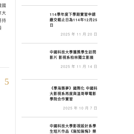
戰國
拿大
114學年度下學期實習申請
將持
繳交截止日為114年12月25
日
接
2025 年 11 月 20 日
中國科技大學獲獎學生訪問
影片 影視系柏林獨立影展
2025 年 11 月 14 日
《學海築夢》國際化 中國科
大影視系再度與溫哥華電影
學院合作實習
2025 年 10 月 7 日
中國科技大學影視設計系學
生短片作品《無知無悔》榮