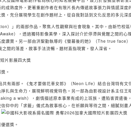
為以加拿大及國際電影創作者為核心的知名競賽平台，致力於發掘並表彰全
術的成熟度外，更著重創作者在有限片長內傳遞故事張力與情感深度
大獎，充分展現學生在創作題材上，從自我對話到文化反思的多元深
endation）」的兩部作品，聚焦人性觀察與社會現象。其中，由新竹校
 Yet Awake），透過獨特影像美學，深入探討介於停滯與覺醒之間的心
賞。另一部由洪聖勤執導的《螢幕後的她》（The true face
我之間的落差，敘事手法流暢，題材直指現實，發人深省。
揚獎。
」作品共有兩部。《鬼才要做花車女郎》（Neon Life）結合台灣特有文
色掙扎與生命力，展現鮮明視覺特色。另一部為由影視設計系主任王
ing a wish），劇情描述原本事業有成的上班族，遭陷害資遣後
統信仰中的「求籤」儀式為敘事核心，在祈願與等待之間，細膩刻畫
。
展優選獎。