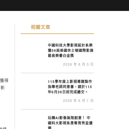
相關文章
中國科技大學影視設計系榮
獲59屆美國休士頓國際影展
最高榮譽白金獎
2026 年 6 月 3 日
品獲得
115學年度上影視專題製作
指導老師同意書，請於115
灣影
年6月26日前完成繳交。
2026 年 6 月 1 日
玩轉AI影像無限創意！ 中
國科大影視系勇奪育秀盃優
選