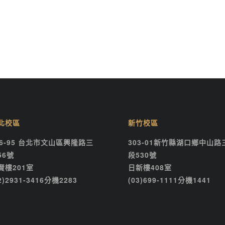
北校區
新竹校區
16-95 台北市文山區興隆路三
303-01新竹縣湖口鄉中山路
56號
段530號
賢樓201室
日新樓408室
2)2931-3416分機2283
(03)699-1111分機1441