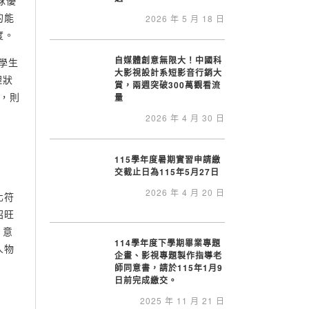
球優
的能
2026 年 5 月 18 日
度。
自媒體創意無限大！中國科
區學生
大影視設計系短影音行銷大
理狀
賞，兩週突破300萬觀看流
），則
量
2026 年 4 月 30 日
115學年度暑期實習申請繳
交截止日為115年5月27日
2026 年 4 月 20 日
化符
昭旺
，意
114學年度下學期畢業專題
人物
企畫、影視專題製作指導老
師同意書，請於115年1月9
日前完成繳交。
2025 年 11 月 21 日