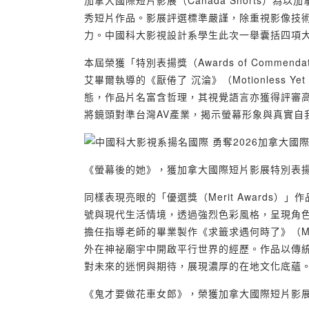
加拿大國際短片影展（Canada Shorts）
秀短片作品。影展評選標準嚴謹，除重視影像技
力。中國科大影視設計系學生此次一舉囊括四項
本屆榮獲「特別表揚獎（Awards of Comm
艾畢爾執導的《厭倦了 沉淪》（Motionless
態，作品片名富含哲理，其視覺語言亦獲得評審高度讚
將鏡頭對準台灣AV產業，揭示螢幕形象與真實自
《螢幕後的她》，獲加拿大國際短片影展特別表
同樣表現亮眼的「優選獎（Merit Awards）
號與現代生活情境，透過強烈色彩風格，呈現角
擔任指導老師的畢業製作《求籤求遇何時了》（Mak
外在神祕廟宇中開啟平行世界的經歷。作品以傳
對未來的迷惘與期待，展現濃厚的在地文化底蘊
《鬼才要做花車女郎》，榮獲加拿大國際短片影