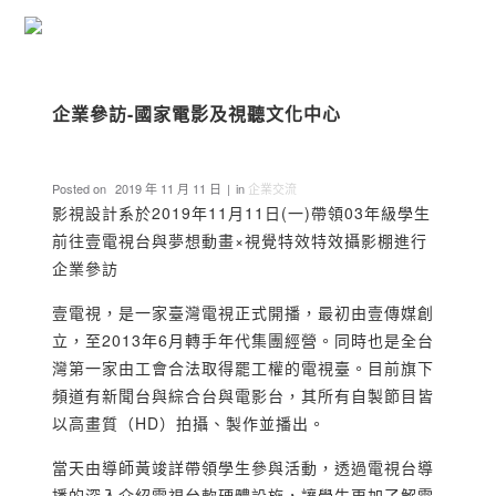
企業參訪-國家電影及視聽文化中心
Posted on
2019 年 11 月 11 日
in
企業交流
影視設計系於2019年11月11日(一)帶領03年級學生
前往壹電視台與夢想動畫×視覺特效特效攝影棚進行
企業參訪
壹電視，是一家臺灣電視正式開播，最初由壹傳媒創
立，至2013年6月轉手年代集團經營。同時也是全台
灣第一家由工會合法取得罷工權的電視臺。目前旗下
頻道有新聞台與綜合台與電影台，其所有自製節目皆
以高畫質（HD）拍攝、製作並播出。
當天由導師黃竣詳帶領學生參與活動，透過電視台導
播的深入介紹電視台軟硬體設施，讓學生更加了解電