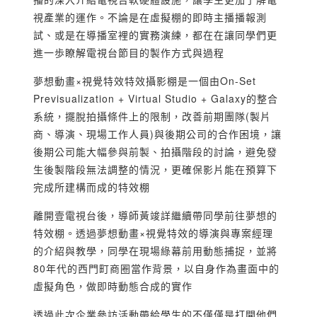
視產業的運作。不論是在虛擬棚的即時主播播報測
試、或是在導播室裡的實務演練，都在在讓同學們更
進一歩瞭解電視台節目的製作方式與過程
夢想動畫×視覺特效特效攝影棚是一個由On-Set
Previsualization + Virtual Studio + Galaxy的整合
系統，擺脫拍攝條件上的限制，改善前期團隊(製片
商、導演、現場工作人員)與後期公司的合作困境，讓
後期公司能大幅參與前製、拍攝階段的討論，避免發
生後製階段無法調整的情況，更確保影片能在預算下
完成所建構而成的特效棚
離開壹電視台後，導師黃竣詳繼續帶同學前往夢想的
特效棚。透過夢想動畫×視覺特效的導演與專案經理
的介紹與教學，同學在現場綠幕前用動態捕捉，並將
80年代的西門町商圈當作背景，以自身作為畫面中的
虛擬角色，做即時動態合成的實作
透過此次企業參訪活動帶給學生的不僅僅是打開他們