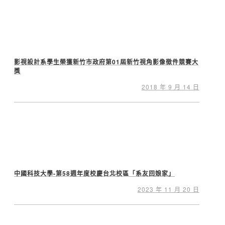
影視設計系學生榮獲新竹市政府第01屆新竹視角影像徵件競賽大
獎
2018 年 9 月 14 日
中國科技大學-第58週年度校慶台北校區「系友回娘家」
2023 年 11 月 20 日