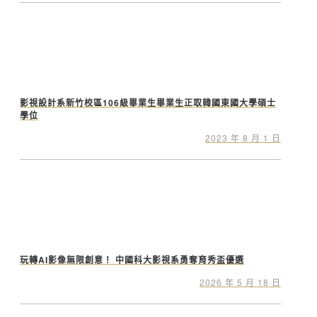
影視設計系新竹校區106級畢業生畢業生正取韓國東國大學碩士
學位
2023 年 8 月 1 日
玩轉AI影像無限創意！ 中國科大影視系勇奪育秀盃優選
2026 年 5 月 18 日