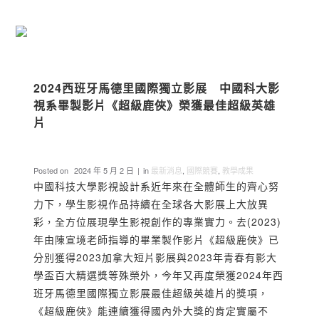
2024西班牙馬德里國際獨立影展 中國科大影
視系畢製影片《超級鹿俠》榮獲最佳超級英雄
片
Posted on
2024 年 5 月 2 日
in
最新消息
,
國際競賽
,
教學成果
中國科技大學影視設計系近年來在全體師生的齊心努
力下，學生影視作品持續在全球各大影展上大放異
彩，全方位展現學生影視創作的專業實力。去(2023)
年由陳宣境老師指導的畢業製作影片《超級鹿俠》已
分別獲得2023加拿大短片影展與2023年青春有影大
學盃百大精選獎等殊榮外，今年又再度榮獲2024年西
班牙馬德里國際獨立影展最佳超級英雄片的獎項，
《超級鹿俠》能連續獲得國內外大獎的肯定實屬不