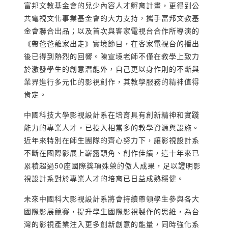
富邦文教基金會的兒少內容人才孵育計畫，更得到公
共電視文化事業基金會的大力支持，攜手富邦文教基
金會聯合出品；以及首次與客家電視台合作所導演的
《帶爸爸離家出走》實境節目，在客家電視台的播出
後已得到熱烈的回響。陳宣境老師不僅在教學上致力
於激發學生的創意潛能外，自己更以身作則的不斷與
業界進行多元化的影視創作，其教學服務的精神值得
肯定。
中國科技大學影視設計系在培育具有創新精神和實踐
能力的專業人才，已投入相當多的教學資源與設施。
近年來特別在師生團隊的齊心努力下，讓影視設計系
不斷在國際影展上嶄露頭角、創作佳績，這十年來已
累積超過50座國際獎項殊榮的傲人成果，足以證明影
視設計系對於專業人才的培育已日益成熟穩健。
未來中國科大影視設計系將會持續帶領學生參與各大
國際影展競賽，提升學生國際影視製作的思維，為台
灣的影視產業注入更多創新創意的能量，同時強化系