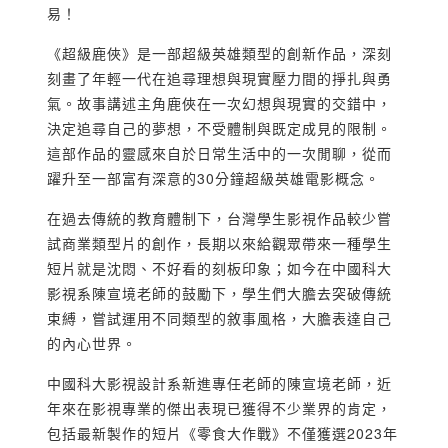
易！
《超級鹿俠》是一部超級英雄類型的創新作品，深刻
刻畫了年輕一代在追尋理想與現實壓力間的掙扎與勇
氣。故事講述主角鹿俠在一次幻想與現實的交錯中，
決定追尋自己的夢想，不受體制與既定成見的限制。
這部作品的靈感來自於日常生活中的一次閒聊，從而
躍升至一部富有深意的30分鐘超級英雄電影概念。
在過去傳統的教育體制下，台灣學生影視作品較少嘗
試商業類型片的創作，長期以來給觀眾帶來一種學生
短片就是沈悶、不好看的刻板印象；如今在中國科大
影視系陳宣境老師的鼓勵下，學生們大膽去突破傳統
束縛，嘗試運用不同類型的敘事風格，大膽表達自己
的內心世界。
中國科大影視設計系新進專任老師的陳宣境老師，近
年來在影視專業的傑出表現已獲得不少業界的肯定，
包括最新製作的短片《零食大作戰》不僅獲選2023年