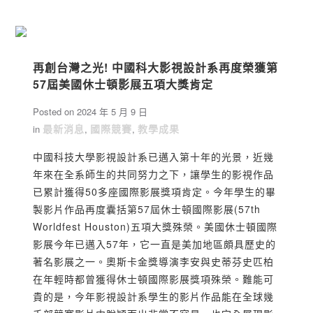
再創台灣之光! 中國科大影視設計系再度榮獲第
57屆美國休士頓影展五項大獎肯定
Posted on
2024 年 5 月 9 日
最新消息
國際競賽
教學成果
in
,
,
中國科技大學影視設計系已邁入第十年的光景，近幾
年來在全系師生的共同努力之下，讓學生的影視作品
已累計獲得50多座國際影展獎項肯定。今年學生的畢
製影片作品再度囊括第57屆休士頓國際影展(57th
Worldfest Houston)五項大獎殊榮。美國休士頓國際
影展今年已邁入57年，它一直是美加地區頗具歷史的
著名影展之一。奧斯卡金獎導演李安與史蒂芬史匹柏
在年輕時都曾獲得休士頓國際影展獎項殊榮。難能可
貴的是，今年影視設計系學生的影片作品能在全球幾