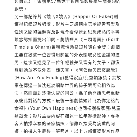
起勇氣》，榮獲第57屆休士頓國際影展學生競賽類的
銅獎。
另一部紀錄片《饒舌X嬈舌》(Rapper Or Faker)則
獲得紀錄短片銀獎；影片主要想藉由嘻哈饒舌音樂及
性別之間的議題提及對現今看似達到思想成熟的平等
觀念認知而提出叩問。劇情短片《三頭兩面》(Forth
Time’s a Charm)榮獲驚悚懸疑短片類白金獎；劇情
主要在敘述一位習慣用帥氣的外表騙取女性金錢的渣
男，這次又遇見了一位年輕貌美又富有的女子，卻沒
想到她並不像外表一樣天真。《阿公你怎麼沒感覺》
(How Are You Feeling)獲得家庭/兒童類銀獎；其故
事在傳達一位沈迷於網路世界的孫子跟阿公相依為
命，然而面對逐漸失智的阿公，孫子他開始思考重新
跟彼此對話的方式。最後一部劇情短片《為你定格的
幸福》(Your Own Happiness)也同樣獲得家庭/兒童
類銀獎；影片主要內容在描述一位年輕攝影師，專為
客人拍攝幸福的全家福照，卻難以接受為病重的阿
姨，拍攝人生最後一張照片。以上五部獲獎影片作品