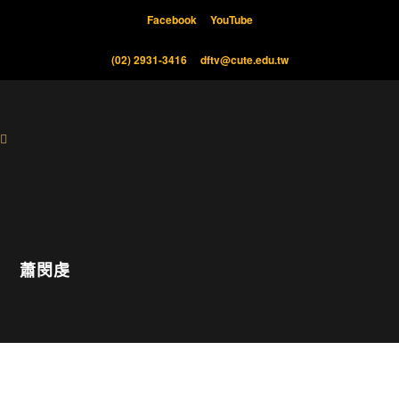
Facebook
YouTube
(02) 2931-3416
dftv@cute.edu.tw
蕭閔虔