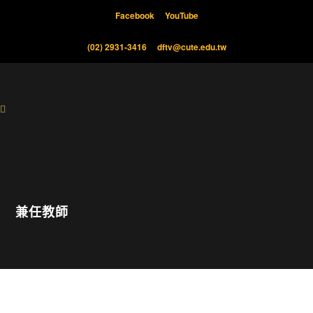
Facebook
YouTube
(02) 2931-3416
dftv@cute.edu.tw
兼任教師