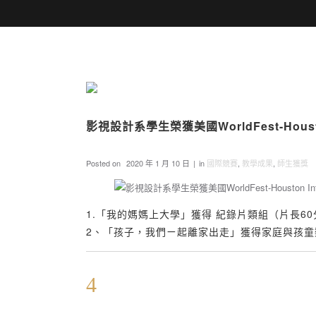
影視設計系學生榮獲美國WorldFest-Houston I
Posted on
2020 年 1 月 10 日
in
國際競賽
,
教學成果
,
師生獲獎
1.「我的媽媽上大學」獲得 紀錄片類組（片長6
2、「孩子，我們ㄧ起離家出走」獲得家庭與孩童