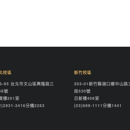
北校區
新竹校區
16-95 台北市文山區興隆路三
303-01新竹縣湖口鄉中山路
56號
段530號
賢樓201室
日新樓408室
2)2931-3416分機2283
(03)699-1111分機1441