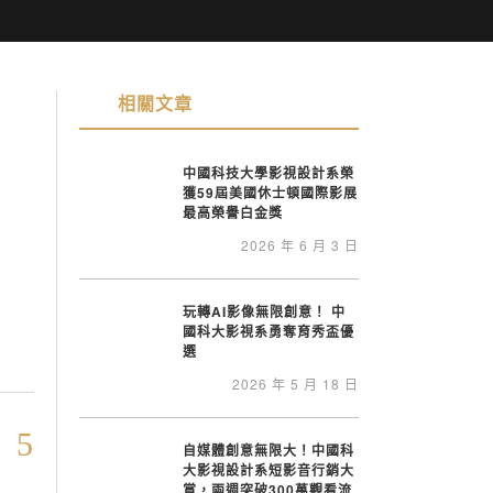
相關文章
中國科技大學影視設計系榮
獲59屆美國休士頓國際影展
最高榮譽白金獎
2026 年 6 月 3 日
玩轉AI影像無限創意！ 中
國科大影視系勇奪育秀盃優
選
2026 年 5 月 18 日
自媒體創意無限大！中國科
大影視設計系短影音行銷大
賞，兩週突破300萬觀看流