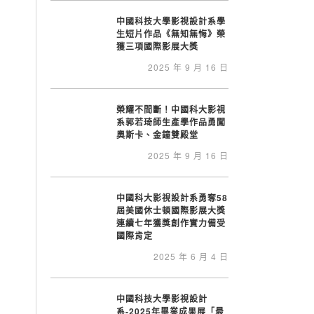
中國科技大學影視設計系學
生短片作品《無知無悔》榮
獲三項國際影展大獎
2025 年 9 月 16 日
榮耀不間斷！中國科大影視
系郭若琦師生產學作品勇闖
奧斯卡、金鐘雙殿堂
2025 年 9 月 16 日
中國科大影視設計系勇奪58
屆美國休士頓國際影展大獎
連續七年獲獎創作實力備受
國際肯定
2025 年 6 月 4 日
中國科技大學影視設計
系-2025年畢業成果展「最