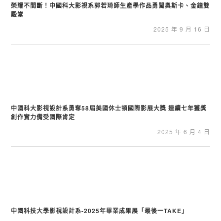
榮耀不間斷！中國科大影視系郭若琦師生產學作品勇闖奧斯卡、金鐘雙
殿堂
2025 年 9 月 16 日
中國科大影視設計系勇奪58屆美國休士頓國際影展大獎 連續七年獲獎
創作實力備受國際肯定
2025 年 6 月 4 日
中國科技大學影視設計系-2025年畢業成果展「最後一TAKE」