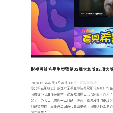
影視設計系學生榮獲第02屆大和獎02項大
Posted on
2022 年 3 月 25 日
in
國內競賽
,
教學成果
臺北校區影視設計系沈木堂學生導演微電影《跨月》作品
淑卿從小就生活在鄉村，從沒離開過自己的家鄉，而兒子
兒子，帶著自己做的手工月餅，僅憑一張照片後的電話與
月餅被撞掉，最後甚至因為心急出車禍，淑卿這趟因為心
製作團隊：