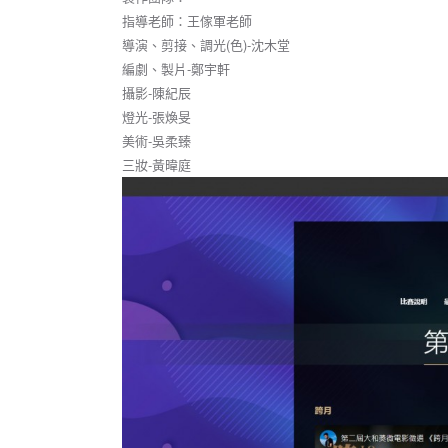
指導老師：王傢軍老師
導演、剪接、調光(色)-沈木堂
編劇、製片-鄭宇軒
攝影-陳紀辰
燈光-張煥旻
美術-吳柔臻
三妝-黃暐庭