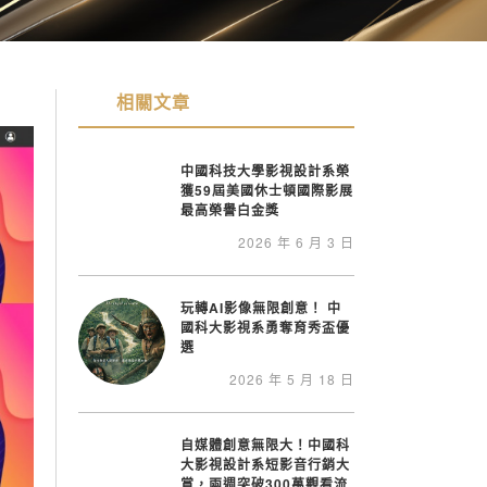
相關文章
中國科技大學影視設計系榮
獲59屆美國休士頓國際影展
最高榮譽白金獎
2026 年 6 月 3 日
玩轉AI影像無限創意！ 中
國科大影視系勇奪育秀盃優
選
2026 年 5 月 18 日
自媒體創意無限大！中國科
大影視設計系短影音行銷大
賞，兩週突破300萬觀看流