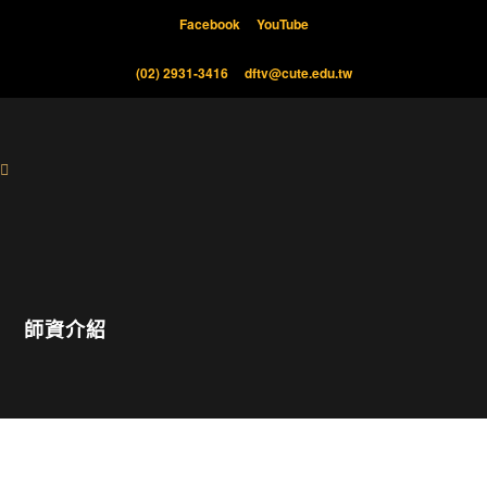
Facebook
YouTube
(02) 2931-3416
dftv@cute.edu.tw
師資介紹