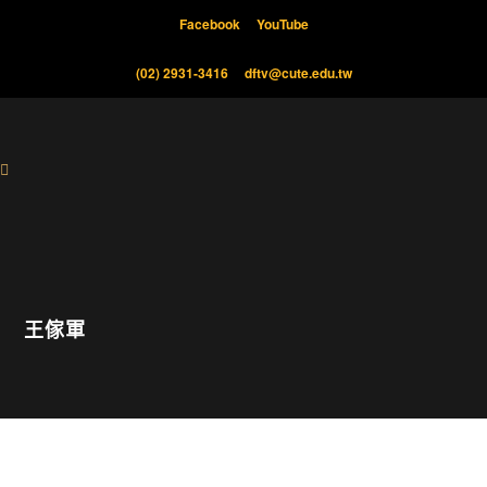
Facebook
YouTube
(02) 2931-3416
dftv@cute.edu.tw
王傢軍