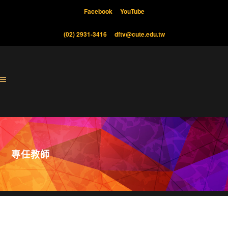
Facebook
YouTube
(02) 2931-3416
dftv@cute.edu.tw
專任教師