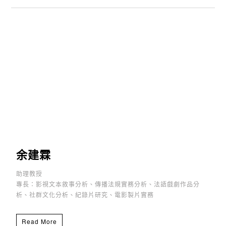
余建霖
助理教授
專長：影視文本敘事分析、傳播法規實務分析、法語戲劇作品分
析、社群文化分析、紀錄片研究、電影製片實務
Read More