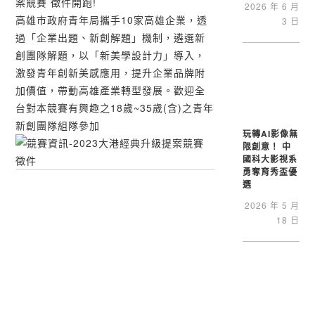
案競賽 徵件開跑!
2026 年 6 月
高雄市政府青年局攜手10家高雄企業，透
3 日
過「企業出題、新創解題」機制，遴選新
創團隊解題，以「新美學設計力」導入，
激發青年創新美感應用，提升企業品牌附
加價值，帶動高雄產業轉型發展。歡迎全
台對本競賽有興趣之18歲~35歲(含)之青年
新創團隊組隊參加
玩轉AI影像無
限創意！ 中
國科大影視系
勇奪育秀盃優
選
2026 年 5 月
18 日