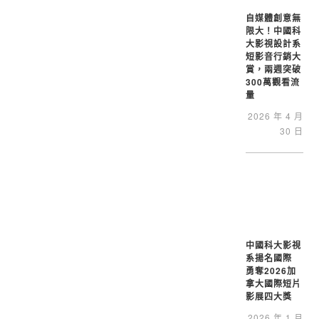
自媒體創意無
限大！中國科
大影視設計系
短影音行銷大
賞，兩週突破
300萬觀看流
量
2026 年 4 月
30 日
中國科大影視
系揚名國際
勇奪2026加
拿大國際短片
影展四大獎
2026 年 1 月