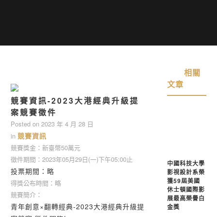
相關
文章
競賽資訊-2023大港經典升級提
案競賽徵件
Posted on
2023 年 4 月 28 日
競賽資訊
in
競賽獎金：新臺幣50萬元
徵件期間：2023年05月29日(一)下午05:00止
中國科技大學
投票期間：略
影視設計系榮
獲59屆美國
得獎公布時間：略
休士頓國際影
競賽簡介：
展最高榮譽白
青年創意×翻轉經典-2023大港經典升級提
金獎