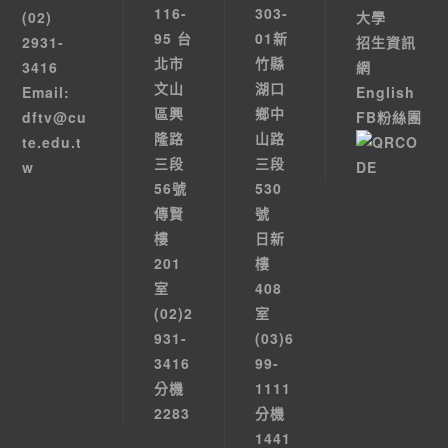
116-
303-
(02)
大學
95 台
01新
2931-
招生資訊
北市
竹縣
3416
網
文山
湖口
Email:
English
區興
鄉中
dftv@cu
FB粉絲團
隆路
山路
te.edu.t
三段
三段
w
56號
530
傳賢
號
樓
日新
201
樓
室
408
(02)2
室
931-
(03)6
3416
99-
分機
1111
2283
分機
1441