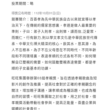
投票期間：略
得獎公布時間：112年10月01日(日)
競賽簡介：百善孝為先中華民族自古以來就宣導以孝
治天下，在傳統的儒家思想裏，孝道是做人最重要的
準則，子曰：弟子入則孝，出則悌，謹而信,泛愛眾，
而親仁。行有餘力,則以學文孝文化是中華民族世代傳
承、中華文化博大精深的核心。飲其水，思其源，為
人不忘根本，為子不忘父母恩在不同時代、不同年齡
段和不同環境裏，表逹孝順的方式各有不同，如何理
解自已雙親的需要，如何鼓勵雙親表逹需要，都是孝
順的子女最基本的功課。
旺旺集團舉辦第03屆孝親獎，旨在透過孝親歌曲及短
影片的創作及推廣，提高社會對於正確的孝親觀念的
關注，增加親子溝通，讓孝順成為種話題，也成為種
自然的習慣。旺旺集團取之於社會，用之於社會，借
孝親獎活動帶動社會參與，提高正能量，善盡企業與
媒體的社會責任。