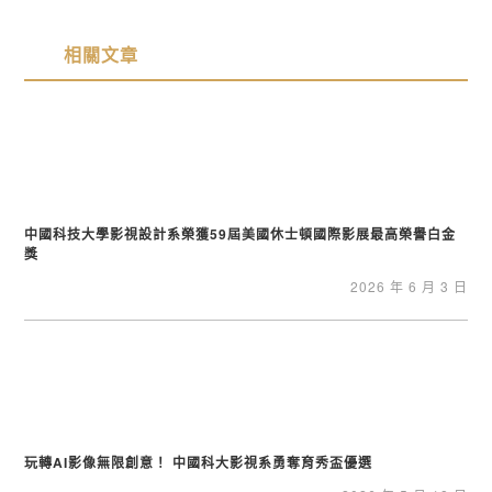
相關文章
中國科技大學影視設計系榮獲59屆美國休士頓國際影展最高榮譽白金
獎
2026 年 6 月 3 日
玩轉AI影像無限創意！ 中國科大影視系勇奪育秀盃優選