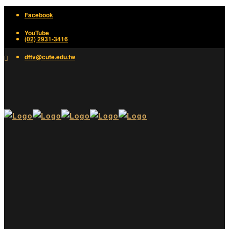
Facebook
YouTube
(02) 2931-3416
dftv@cute.edu.tw