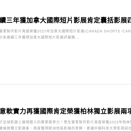
續三年獲加拿大國際短片影展肯定囊括影展
製作影片再度榮獲2023年加拿大國際短片影展(CANADA SHORTS /CANADIAN 
計系連續三年獲得加拿大國際短片影展評審團...
意軟實力再獲國際肯定榮獲柏林獨立影展兩
全球影展上展現傲人的專業競爭力！學生畢業製作影片首度榮獲2023年柏林獨立影展(B
繼倫敦獨立影展後，再度獲得歐洲地區影展的青睞，更讓中國科技大學影視設計.