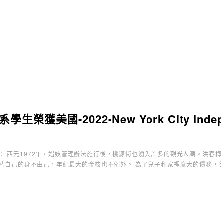
生榮獲美國-2022-New York City Independ
： 西元1972年，娼妓管理辦法施行後，桃源街也湧入許多的觀光人潮。洪春
著自己的身不由己，年紀最大的金枝也不例外。 為了兒子和家裡龐大的債務，努